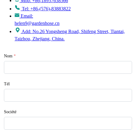
Mob: +86-18957638566
Tel: +86-(576)-83883822
Email:
helen9@gardenhose.cn
Add: No.26 Yongsheng Road, Shifeng Street, Tiantai,
Taizhou, Zhejiang, China.
Nom
*
Tél
Société