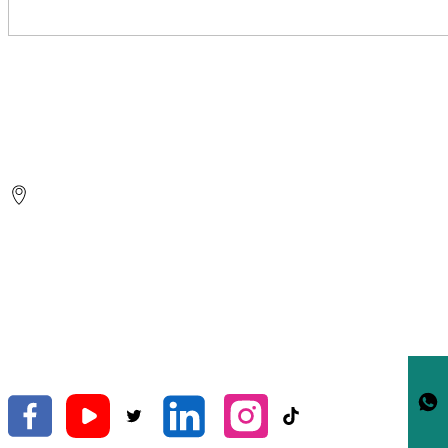
ZHEJIANG HELEN GARDEN
CO.,LTD.
No.26 Yongsheng Road, Shifeng Street, Tiantai,
Taizhou, Zhejiang, Chine.
Exportation Mondiale
Jiajia Xu
helen9@gardenhose.cn
+86-(576)-83883822
+86-18957638566