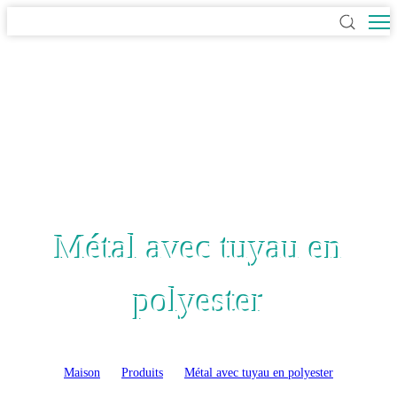
Métal avec tuyau en
polyester
Maison
>
Produits
>
Métal avec tuyau en polyester