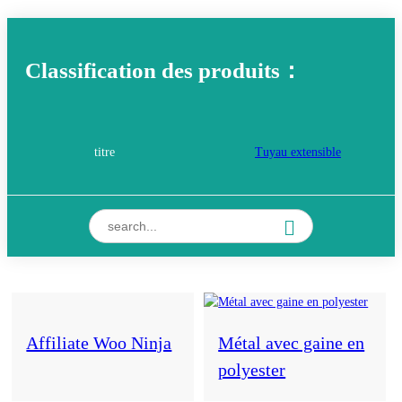
Classification des produits：
titre
Tuyau extensible
Tuyau NON extensible TPE
Tuyau Hybride
Tuyau de recul EVA
Tuyau plat en polyester
Tuyau plat en polypropylène
Tuyau suintant PVC à 3 canaux
Affiliate Woo Ninja
Métal avec gaine en
polyester
Tuyau d'arrosage plat
Tuyau suintant en PVC